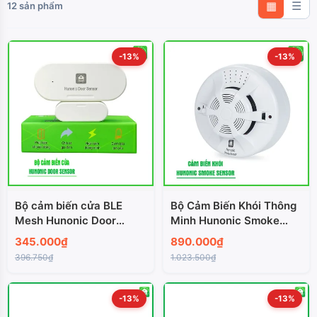
12 sản phẩm
▦
☰
-13%
-13%
Bộ cảm biến cửa BLE
Bộ Cảm Biến Khói Thông
Mesh Hunonic Door
Minh Hunonic Smoke
Sensor
Sensor
345.000₫
890.000₫
396.750₫
1.023.500₫
-13%
-13%