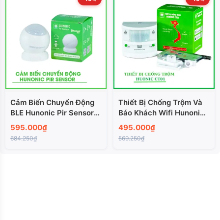
Cảm Biến Chuyển Động
Thiết Bị Chống Trộm Và
BLE Hunonic Pir Sensor
Báo Khách Wifi Hunonic
Hình Cầu
CT01
595.000₫
495.000₫
684.250₫
569.250₫