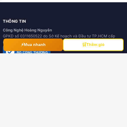
THÔNG TIN
Công Nghệ Hoàng Nguyễn
GPKD số 0311650522 do Sở Kế hoạch và Đầu tư TP.HCM cấp
ngày 21/03/2012
⚡
🛒
Mua nhanh
Thêm giỏ
ĐÃ THÔNG BÁO
BỘ CÔNG THƯƠNG
online.gov.vn
HƯỚNG DẪN
Hướng dẫn mua hàng
Hình thức thanh toán
Hướng dẫn đổi trả hàng
Download tài liệu