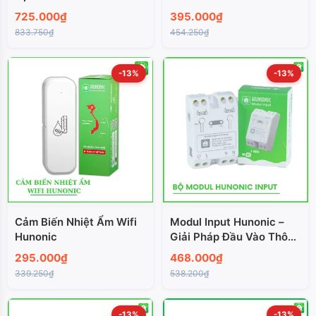
Kiểm Soát Môi Trường
725.000₫
395.000₫
Qua Điện Thoại
833.750₫
454.250₫
-13%
-13%
Cảm Biến Nhiệt Ẩm Wifi
Modul Input Hunonic –
Hunonic
Giải Pháp Đầu Vào Thông
Minh Và Đa Dạng
295.000₫
468.000₫
339.250₫
538.200₫
-13%
-13%