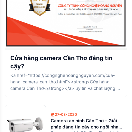
Cửa hàng camera Cần Thơ đáng tin
cậy?
<a href="https://congnghehoangnguyen.com/cua-
hang-camera-can-tho.html"><strong>Cửa hàng
camera Cần Thơ</strong></a> uy tín và chất lượng sẽ
được giới thiệu trong bài viết sau đây, khách hàng có
thể dễ dàng tìm hiểu. Đó là cửa hàng camera MT Cần
Thơ.<span style="font-weight: 400;">Hiện nay, thời
đại công nghệ số đang dần lên ngôi và chiếm lĩnh mọi
27-03-2020
Camera an ninh Cần Thơ – Giải
lĩnh vực, camera đã trở thành công cụ tiện ích mà
pháp đáng tin cậy cho ngôi nhà
không chỉ bất cứ nơi đâu đều cần, hỗ trợ để bảo vệ